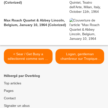
(Colorized)
Max Roach Quartet & Abbey Lincoln,
Belgium, January 10, 1964 (Colorized)
< Sear / Get Busy a
Logan, gentleman
sélectionné comme son du
chambreur sur Tropiques
jour... Semaine vacances
FM >
Hébergé par Overblog
Top articles
Pages
Contact
Signaler un abus