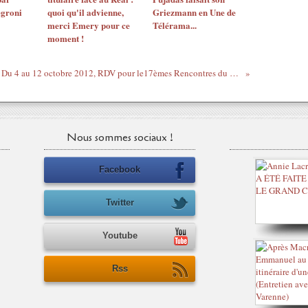
egroni
quoi qu'il advienne,
Griezmann en Une de
merci Emery pour ce
Télérama...
moment !
Du 4 au 12 octobre 2012, RDV pour le17èmes Rencontres du cinéma documentaire...
Nous sommes sociaux !
Facebook
Twitter
Youtube
Rss