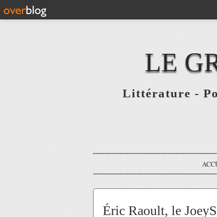
LE G
Littérature - P
ACC
Éric Raoult, le Joe