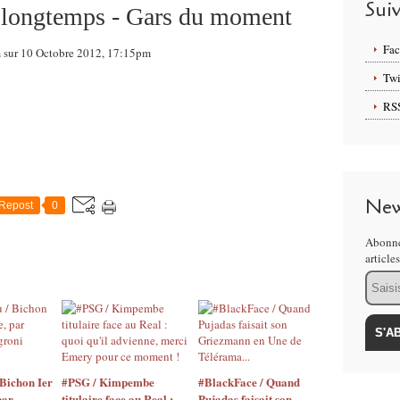
Sui
a longtemps - Gars du moment
Fa
om sur 10 Octobre 2012, 17:15pm
Twi
RS
New
Repost
0
Abonne
article
Email
Bichon Ier
#PSG / Kimpembe
#BlackFace / Quand
par
titulaire face au Real :
Pujadas faisait son