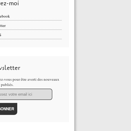
vez-moi
cebook
tter
S
sletter
z-vous pour être averti des nouveaux
s publiés.