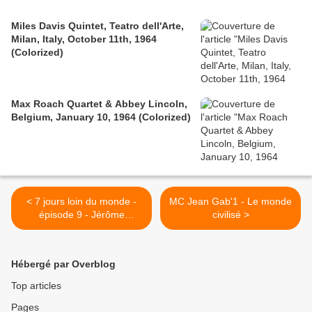
Miles Davis Quintet, Teatro dell'Arte,
Milan, Italy, October 11th, 1964
(Colorized)
Max Roach Quartet & Abbey Lincoln,
Belgium, January 10, 1964 (Colorized)
< 7 jours loin du monde -
MC Jean Gab'1 - Le monde
épisode 9 - Jérôme
civilisé >
Reijasse (Anges téléréalité,
Grand frère, Karim, Acetate
Zéro, Queen et le Muppet
Hébergé par Overblog
Show)
Top articles
Pages