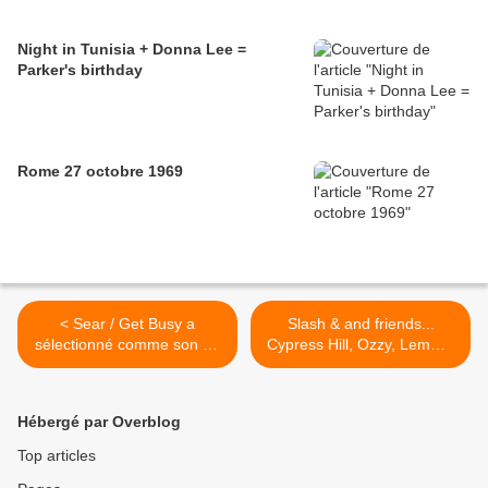
Night in Tunisia + Donna Lee =
Parker's birthday
Rome 27 octobre 1969
< Sear / Get Busy a
Slash & and friends...
sélectionné comme son du
Cypress Hill, Ozzy, Lemmy,
jour... Semaine R Kelly
Kid Rock... >
Hébergé par Overblog
Top articles