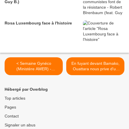
Guy B.)
Rosa Luxembourg face à l'histoire
< Semaine Gynéco
En fuyant devant Bamako,
(Ministère AMER) -
Ouattara nous prive d'un
Autopsie (la première
instructif dialogue avec
apparition discographique
M.Sanogo... >
de Gynéco)
Hébergé par Overblog
Top articles
Pages
Contact
Signaler un abus