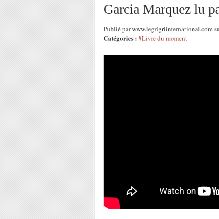
Garcia Marquez lu pa
Publié par www.legrigriinternational.com 
Catégories :
#Livre du moment