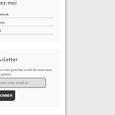
vez-moi
cebook
tter
S
sletter
z-vous pour être averti des nouveaux
s publiés.