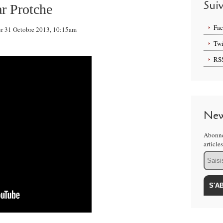
Sui
r Protche
Fa
sur 31 Octobre 2013, 10:15am
Twi
RS
New
Abonne
article
Email