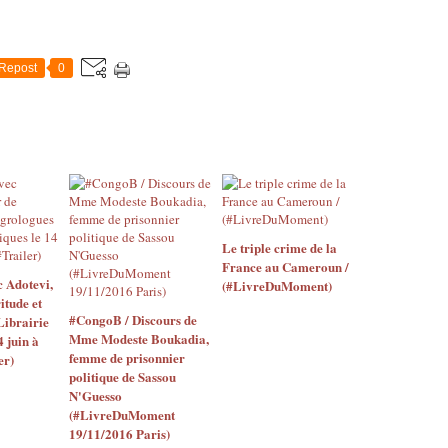
Repost
0
Le triple crime de la
France au Cameroun /
 Adotevi,
(#LivreDuMoment)
itude et
#CongoB / Discours de
Librairie
Mme Modeste Boukadia,
 juin à
femme de prisonnier
er)
politique de Sassou
N'Guesso
(#LivreDuMoment
19/11/2016 Paris)