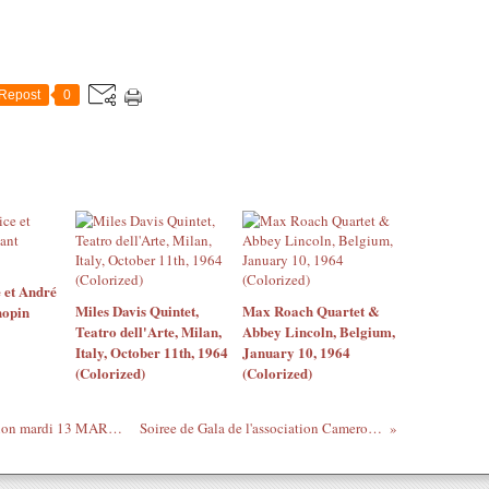
Repost
0
 et André
Miles Davis Quintet,
Max Roach Quartet &
hopin
Teatro dell'Arte, Milan,
Abbey Lincoln, Belgium,
Italy, October 11th, 1964
January 10, 1964
(Colorized)
(Colorized)
Les Petites Histoires d'Eux - 22ième Edition mardi 13 MARS à partir de 20h Au Ciné 13 Théâtre
Soiree de Gala de l'association Camerounaise 3eme millénaire...