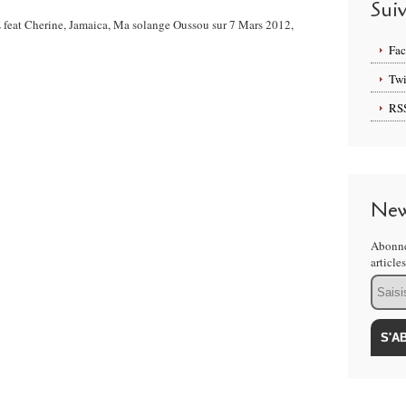
Sui
 feat Cherine, Jamaica, Ma solange Oussou sur 7 Mars 2012,
Fa
Twi
RS
New
Abonne
article
Email