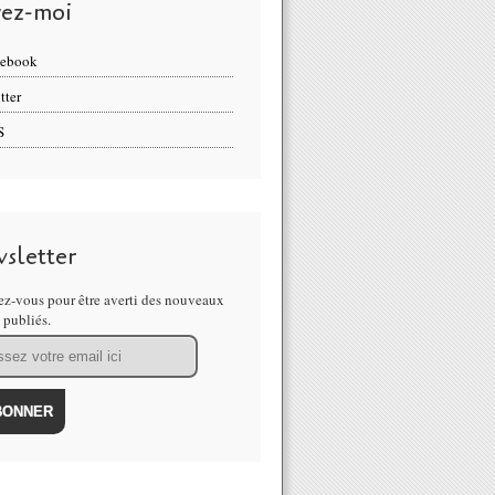
vez-moi
cebook
tter
S
sletter
z-vous pour être averti des nouveaux
s publiés.