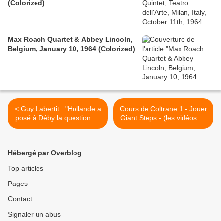
(Colorized)
Max Roach Quartet & Abbey Lincoln,
Belgium, January 10, 1964 (Colorized)
< Guy Labertit : "Hollande a
Cours de Coltrane 1 - Jouer
posé à Déby la question de
Giant Steps - (les vidéos de
la disparition d'Ibni"
Pasto) >
Hébergé par Overblog
Top articles
Pages
Contact
Signaler un abus