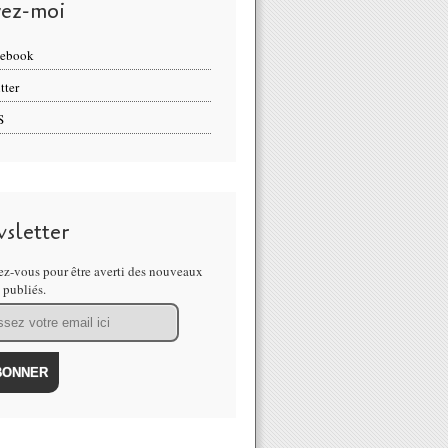
vez-moi
cebook
tter
S
sletter
z-vous pour être averti des nouveaux
s publiés.