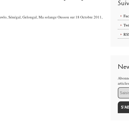
Sui
Fa
Gawlo, Sénégal, Gelongal, Ma solange Oussou sur 18 Octobre 2011,
Twi
RS
New
Abonne
article
Email