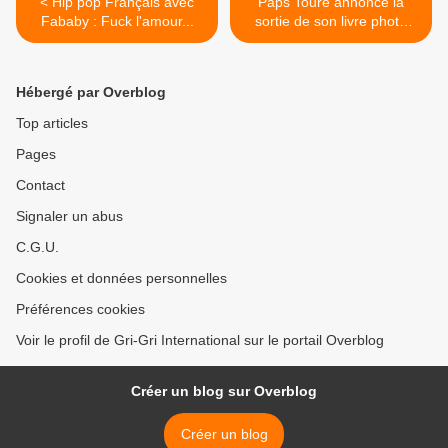
< Hip pop Français avec
Paps Touré annonce la
Fababy : Fuck l'amour...
sortie de son livre photo
"PAS SI SIMPLE" et vous
donne Rendez-vous à Paris
(France) >
Hébergé par Overblog
Top articles
Pages
Contact
Signaler un abus
C.G.U.
Cookies et données personnelles
Préférences cookies
Voir le profil de Gri-Gri International sur le portail Overblog
Créer un blog sur Overblog
Créer un blog