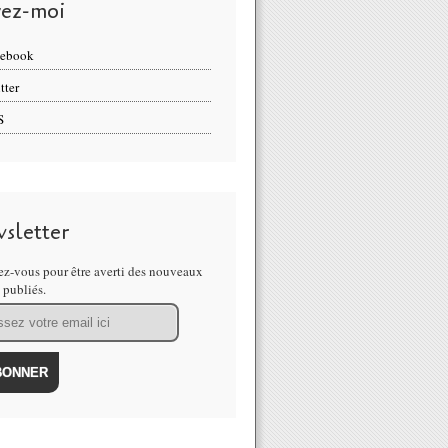
vez-moi
cebook
tter
S
sletter
z-vous pour être averti des nouveaux
s publiés.