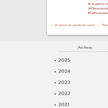
de la guerre ci
(#Chiracsavait
#LaPresseauss
10 raisons de manifester contre l'intervention de l'OTAN en Libye, par Michel Collon
Archives
2025
2024
2023
2022
2021