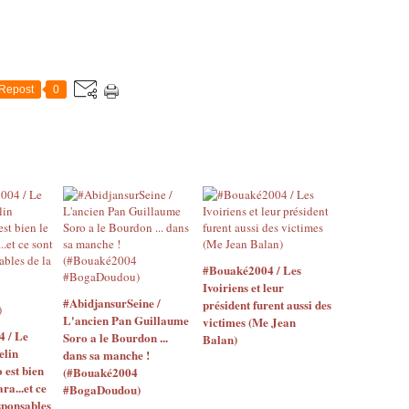
Repost
0
#Bouaké2004 / Les
Ivoiriens et leur
#AbidjansurSeine /
président furent aussi des
L'ancien Pan Guillaume
victimes (Me Jean
4 / Le
Soro a le Bourdon ...
Balan)
elin
dans sa manche !
o est bien
(#Bouaké2004
ara...et ce
#BogaDoudou)
sponsables