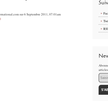
Sui
Fa
ternational.com sur 6 Septembre 2011, 07:01am
0
Twi
RS
New
Abonne
article
Email