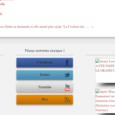
vile
i)
Princess Erika se demande si elle aurait plus aimé "La Couleur des sentiments", s'il avait été écrit par Zora, Alice ou Toni ou Maya ou Terry, plutôt que par Kathryn Stockett
Nous sommes sociaux !
Facebook
Twitter
Youtube
Rss