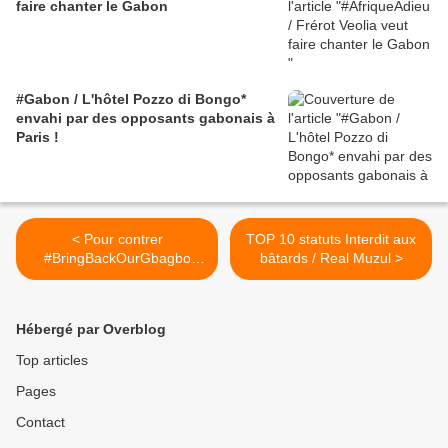
faire chanter le Gabon
#Gabon / L'hôtel Pozzo di Bongo*
envahi par des opposants gabonais à
Paris !
< Pour contrer
TOP 10 statuts Interdit aux
#BringBackOurGbagbo
bâtards / Real Muzul >
Ouattara ajoute un M aux
femmes émergentes
réclamant la libération des
Hébergé par Overblog
lycéennes au Nigeria
Top articles
Pages
Contact