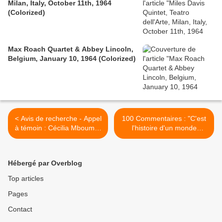
Milan, Italy, October 11th, 1964
(Colorized)
Max Roach Quartet & Abbey Lincoln,
Belgium, January 10, 1964 (Colorized)
< Avis de recherche - Appel
100 Commentaires : "C'est
à témoin : Cécilia Mbouma-
l'histoire d'un monde
Prima étudiante à Nantes,
obsédé par le materiel" >
disparue le 11 janvier
dernier
Hébergé par Overblog
Top articles
Pages
Contact