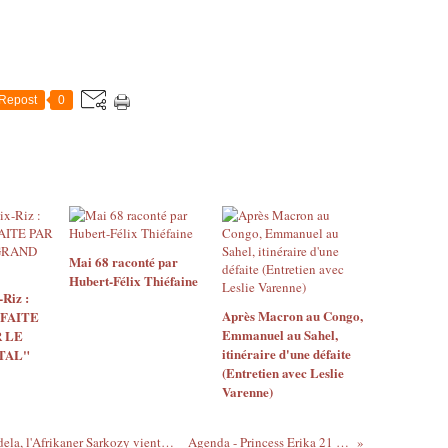
Repost
0
Mai 68 raconté par
Hubert-Félix Thiéfaine
Riz :
Après Macron au Congo,
 FAITE
Emmanuel au Sahel,
 LE
itinéraire d'une défaite
TAL"
(Entretien avec Leslie
Varenne)
Les Francophones manquaient d'un Mandela, l'Afrikaner Sarkozy vient de leur en offrir un : Laurent Gbagbo - Malick Noël Seck non censuré
Agenda - Princess Erika 21 et le 22 mars - Showcase à Paris