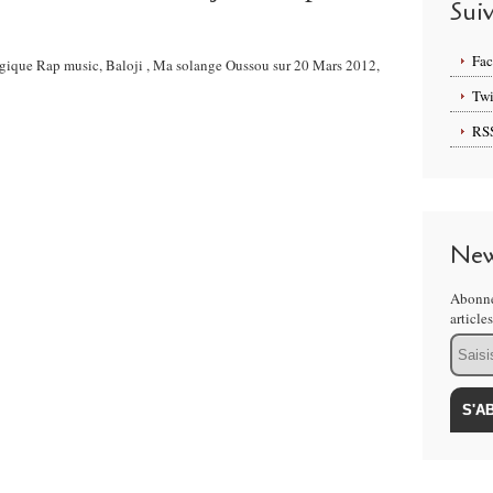
Sui
Fa
lgique Rap music, Baloji , Ma solange Oussou sur 20 Mars 2012,
Twi
RS
New
Abonne
article
Email