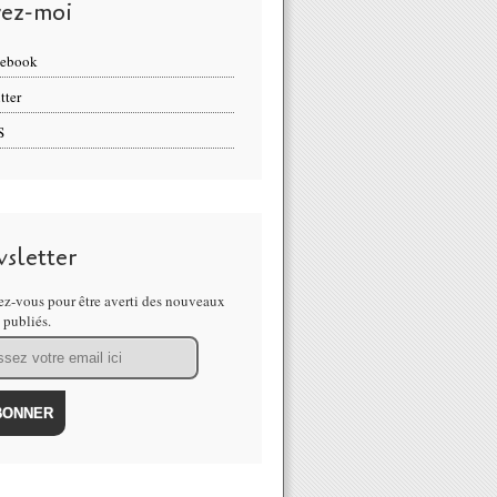
vez-moi
cebook
tter
S
sletter
z-vous pour être averti des nouveaux
s publiés.