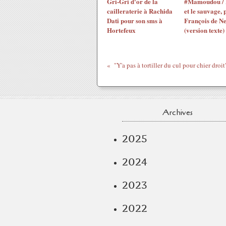
Gri-Gri d'or de la
#Mamoudou / 
cailleraterie à Rachida
et le sauvage, 
Dati pour son sms à
François de N
Hortefeux
(version texte)
Archives
2025
2024
2023
2022