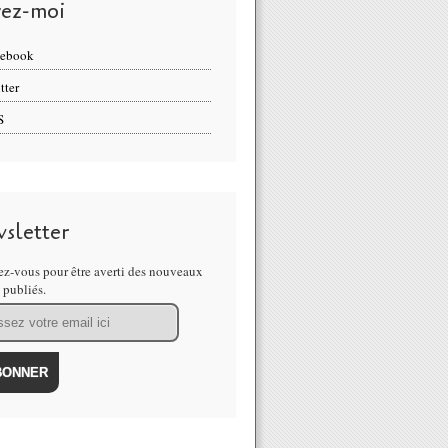
vez-moi
cebook
tter
S
sletter
z-vous pour être averti des nouveaux
s publiés.