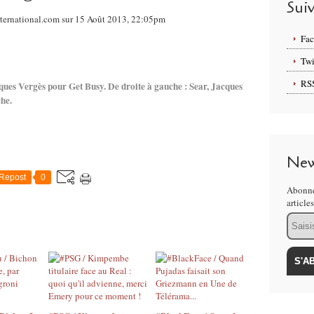
Sui
ternational.com sur 15 Août 2013, 22:05pm
Fa
Twi
RS
ques Vergès pour Get Busy. De droite à gauche : Sear, Jacques
he.
New
Repost
0
Abonne
article
Email