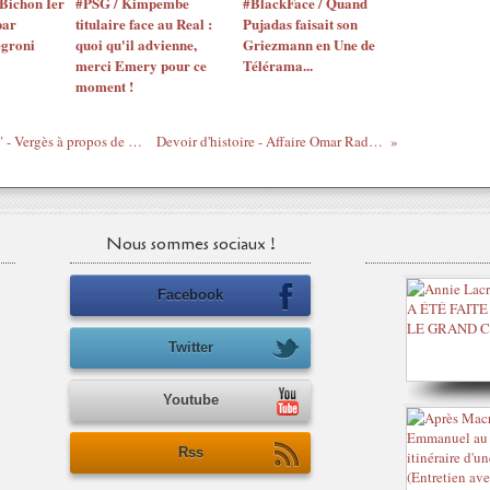
Bichon Ier
#PSG / Kimpembe
#BlackFace / Quand
par
titulaire face au Real :
Pujadas faisait son
egroni
quoi qu'il advienne,
Griezmann en Une de
merci Emery pour ce
Télérama...
moment !
"Y'a pas à tortiller du cul pour chier droit" - Vergès à propos de George Ibrahim Abdallah que Valls ne veut pas libérer
Devoir d'histoire - Affaire Omar Raddad - Interview de Jacques Vergès
Nous sommes sociaux !
Facebook
Twitter
Youtube
Rss