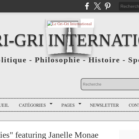
RI-GRI INTERNAT
olitique - Philosophie - Histoire - S
UEIL
CATÉGORIES
PAGES
NEWSLETTER
CON
es" featuring Janelle Monae