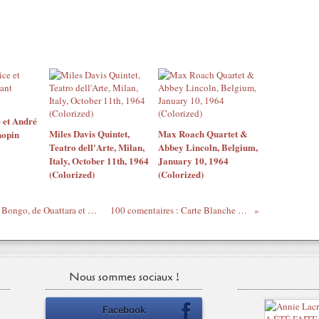
 et André
Miles Davis Quintet,
Max Roach Quartet &
hopin
Teatro dell'Arte, Milan,
Abbey Lincoln, Belgium,
Italy, October 11th, 1964
January 10, 1964
(Colorized)
(Colorized)
Après Moubarak et Ben Ali, au tour d'Ali Bongo, de Ouattara et de Compaoré : Dégagez !
100 comentaires : Carte Blanche - Gare Du Nord
Nous sommes sociaux !
Facebook