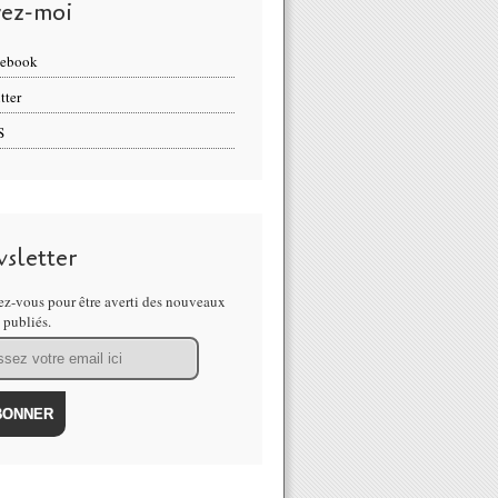
vez-moi
cebook
tter
S
sletter
z-vous pour être averti des nouveaux
s publiés.