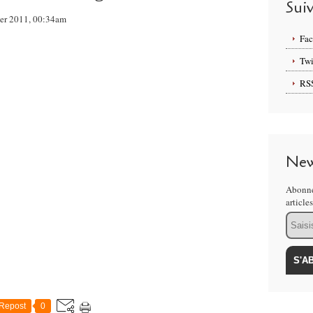
Sui
rier 2011, 00:34am
Fa
Twi
RS
New
Abonne
article
Email
Repost
0