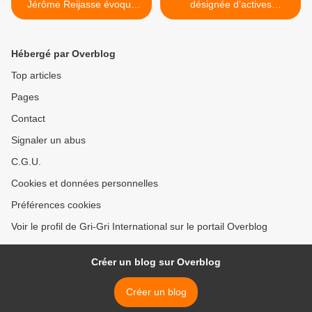
Jérôme Reijasse évoque
désignée d’actives
les supporters du PSG (et
ingérences néocoloniales
le Gri-Gri !)
françaises - par Luis
Basurto >
Hébergé par Overblog
Top articles
Pages
Contact
Signaler un abus
C.G.U.
Cookies et données personnelles
Préférences cookies
Voir le profil de Gri-Gri International sur le portail Overblog
Créer un blog sur Overblog
Créer un blog