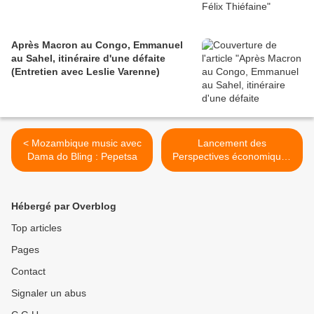
Après Macron au Congo, Emmanuel
au Sahel, itinéraire d'une défaite
(Entretien avec Leslie Varenne)
< Mozambique music avec
Lancement des
Dama do Bling : Pepetsa
Perspectives économiques
en Afrique 2012 Thème
spécial : Promouvoir
l'emploi des jeunes Arusha,
Hébergé par Overblog
Tanzanie 28 mai, 2012 >
Top articles
Pages
Contact
Signaler un abus