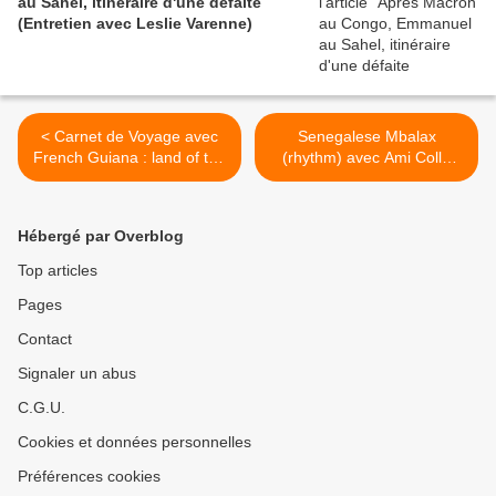
au Sahel, itinéraire d'une défaite
(Entretien avec Leslie Varenne)
< Carnet de Voyage avec
Senegalese Mbalax
French Guiana : land of the
(rhythm) avec Ami Colle
futur
Dieng : sama choix
bayinama >
Hébergé par Overblog
Top articles
Pages
Contact
Signaler un abus
C.G.U.
Cookies et données personnelles
Préférences cookies