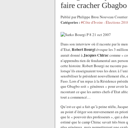
faire cracher Gbagbo
Publié par Philippe Brou Nouveau Courrier
Catégories :
#Côte d'Ivoire - Élections 201
Dans son interview où il raconte par le men
Robert Bourgi
d’Etat,
évoque les 3 million
Jacques Chirac
aurait donné à
comme « cont
n’apprendra rien de fondamental aux person
cette histoire. Robert Bourgi ne raconte 
lorsqu’ils enseignaient tous les deux à l’u
sensibiliser le président nouvellement élu, 
Faso. Lors d’un repas à la Résidence préside
que Gbagbo soit « généreux » pour avoir la p
racontant ce que les autres chefs d’Etat af
tout a commencé…
Qu’est-ce qui a fait qu’à peine réélu, Ja
au point d’ériger son renversement en prior
que le « pouvoir des professeurs », qui a don
estimé que le camp Chirac savait très bien q
plus généreux, mais permettraient une explo