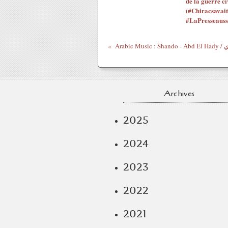
de la guerre ci
(#Chiracsavait
#LaPresseauss
Archives
2025
2024
2023
2022
2021