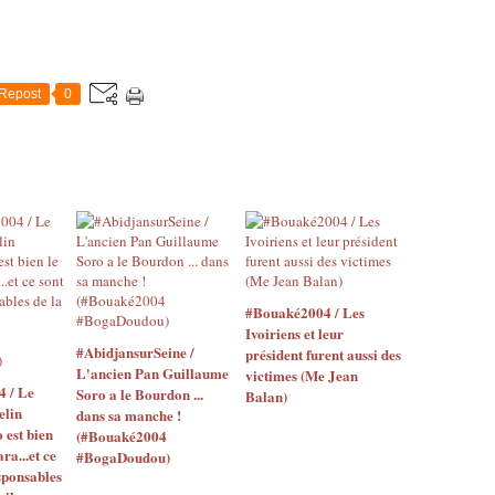
Repost
0
#Bouaké2004 / Les
Ivoiriens et leur
#AbidjansurSeine /
président furent aussi des
L'ancien Pan Guillaume
victimes (Me Jean
4 / Le
Soro a le Bourdon ...
Balan)
elin
dans sa manche !
o est bien
(#Bouaké2004
ara...et ce
#BogaDoudou)
sponsables