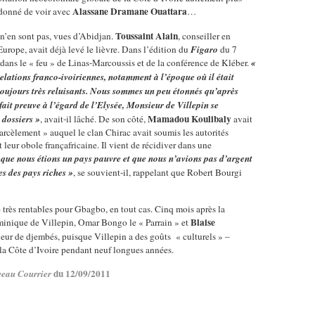
Alassane Dramane Ouattara
s donné de voir avec
…
Toussaint Alain
 n’en sont pas, vues d’Abidjan.
, conseiller en
ope, avait déjà levé le lièvre. Dans l’édition du
Figaro
du 7
dans le « feu » de Linas-Marcoussis et de la conférence de Kléber.
«
 relations franco-ivoiriennes, notamment à l’époque où il était
 toujours très reluisants. Nous sommes un peu étonnés qu’après
 fait preuve à l’égard de l’Elysée, Monsieur de Villepin se
Mamadou Koulibaly
 dossiers »
, avait-il lâché. De son côté,
avait
harcèlement » auquel le clan Chirac avait soumis les autorités
 leur obole françafricaine. Il vient de récidiver dans une
t que nous étions un pays pauvre et que nous n’avions pas d’argent
s des pays riches »
, se souvient-il, rappelant que Robert Bourgi
té très rentables pour Gbagbo, en tout cas. Cinq mois après la
Blaise
minique de Villepin, Omar Bongo le « Parrain » et
rieur de djembés, puisque Villepin a des goûts « culturels » –
r la Côte d’Ivoire pendant neuf longues années.
du 12/09/2011
eau Courrier