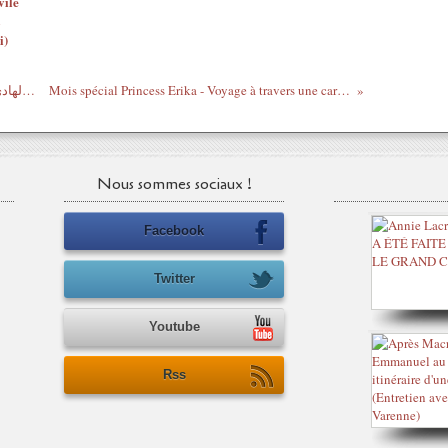
vile
i)
Arabic Music : Shando - Abd El Hady / شاندو - عبد الهادي
Mois spécial Princess Erika - Voyage à travers une carrière musicale
Nous sommes sociaux !
Facebook
Twitter
Youtube
Rss