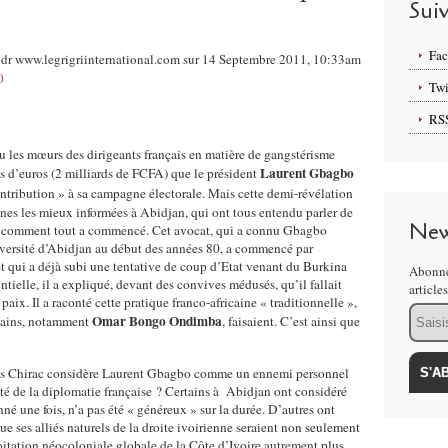
Sui
Fa
 dr www.legrigriinternational.com sur 14 Septembre 2011, 10:33am
0
Twi
RS
u les mœurs des dirigeants français en matière de gangstérisme
Laurent Gbagbo
s d’euros (2 milliards de FCFA) que le président
ribution » à sa campagne électorale. Mais cette demi-révélation
nes les mieux informées à Abidjan, qui ont tous entendu parler de
New
pas comment tout a commencé. Cet avocat, qui a connu Gbagbo
niversité d’Abidjan au début des années 80, a commencé par
et qui a déjà subi une tentative de coup d’Etat venant du Burkina
Abonne
ntielle, il a expliqué, devant des convives médusés, qu’il fallait
article
aix. Il a raconté cette pratique franco-africaine « traditionnelle »,
Email
Omar Bongo Ondimba
ricains, notamment
, faisaient. C’est ainsi que
cques Chirac considère Laurent Gbagbo comme un ennemi personnel
ité de la diplomatie française ? Certains à Abidjan ont considéré
né une fois, n’a pas été « généreux » sur la durée. D’autres ont
ue ses alliés naturels de la droite ivoirienne seraient non seulement
itation néocoloniale globale de la Côte d’Ivoire autrement plus