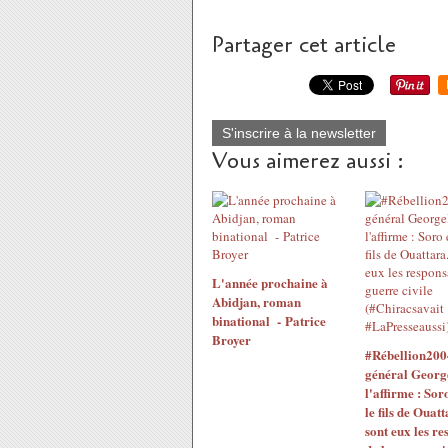
Partager cet article
S'inscrire à la newsletter
Vous aimerez aussi :
L'année prochaine à
Abidjan, roman
binational - Patrice
Broyer
#Rébellion200
général Georg
l'affirme : Sor
le fils de Ouatt
sont eux les re