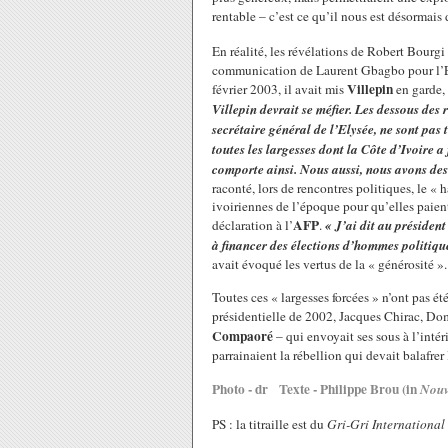
rentable – c’est ce qu’il nous est désormai
En réalité, les révélations de Robert Bourgi
communication de Laurent Gbagbo pour l’Eur
Villepin
février 2003, il avait mis
en garde, 
Villepin devrait se méfier. Les dessous des
secrétaire général de l’Elysée, ne sont pas
toutes les largesses dont la Côte d’Ivoire a
comporte ainsi. Nous aussi, nous avons des
raconté, lors de rencontres politiques, le « 
ivoiriennes de l’époque pour qu’elles paient
AFP
déclaration à l’
.
« J’ai dit au présiden
à financer des élections d’hommes politique
avait évoqué les vertus de la « générosité ».
Toutes ces « largesses forcées » n’ont pas é
présidentielle de 2002, Jacques Chirac, Do
Compaoré
– qui envoyait ses sous à l’inté
parrainaient la rébellion qui devait balafre
Photo - dr Texte - Philippe Brou (in
Nouv
PS : la titraille est du
Gri-Gri International