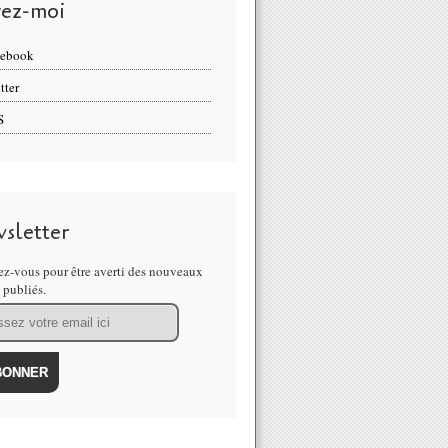
vez-moi
cebook
tter
S
sletter
z-vous pour être averti des nouveaux
s publiés.