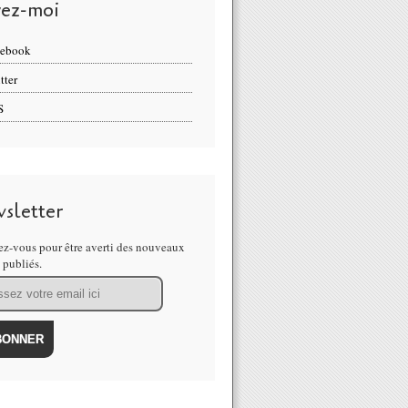
vez-moi
cebook
tter
S
sletter
z-vous pour être averti des nouveaux
s publiés.