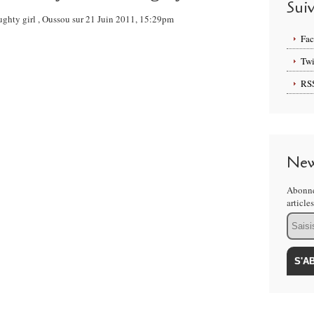
Sui
aughty girl , Oussou sur 21 Juin 2011, 15:29pm
Fa
Twi
RS
New
Abonne
article
Email