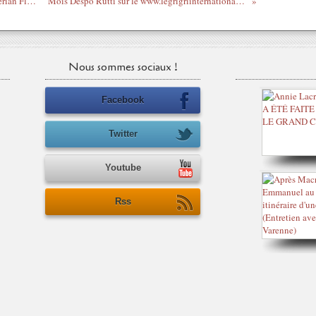
Bonne Fête de la music avec l'artiste Nigerian Flavour et son tube Nwa Baby Ashawo.
Mois Despo Rutti sur le www.legrigriinternational.com - Laisse Moi Dans Mon Bunker
Nous sommes sociaux !
Facebook
Twitter
Youtube
Rss