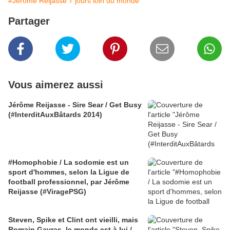
#Jérôme Reijasse 7 jours loin du monde
Partager
Vous aimerez aussi
Jérôme Reijasse - Sire Sear / Get Busy
(#InterditAuxBâtards 2014)
#Homophobie / La sodomie est un
sport d'hommes, selon la Ligue de
football professionnel, par Jérôme
Reijasse (#ViragePSG)
Steven, Spike et Clint ont vieilli, mais
Romain Gavras, le monde est à lui /