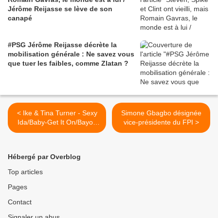
Jérôme Reijasse se lève de son
canapé
#PSG Jérôme Reijasse décrète la
mobilisation générale : Ne savez vous
que tuer les faibles, comme Zlatan ?
< Ike & Tina Turner - Sexy
Simone Gbagbo désignée
Ida/Baby-Get It On/Bayou
vice-présidente du FPI >
Song - The Midnight
Special
Hébergé par Overblog
Top articles
Pages
Contact
Signaler un abus