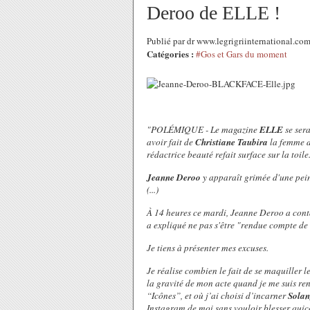
Deroo de ELLE !
Publié par dr www.legrigriinternational.c
Catégories :
#Gos et Gars du moment
"POLÉMIQUE - Le magazine
ELLE
se sera
avoir fait de
Christiane Taubira
la femme d
rédactrice beauté refait surface sur la toile
Jeanne Deroo
y apparaît grimée d'une pein
(...)
À 14 heures ce mardi, Jeanne Deroo a contac
a expliqué ne pas s'être "rendue compte de 
Je tiens à présenter mes excuses.
Je réalise combien le fait de se maquiller l
la gravité de mon acte quand je me suis ren
“Icônes”, et où j’ai choisi d’incarner
Solan
Instagram de moi sans vouloir blesser quico