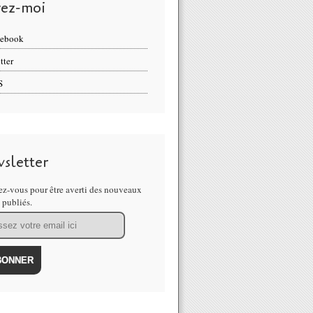
vez-moi
cebook
tter
S
sletter
z-vous pour être averti des nouveaux
s publiés.