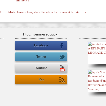
moment !
Mois chanson française - Qui c'est celui-là ? - Pierre Vassiliu
Mois chanson française - Fréhel (in La maman et la putain) - Les fortifications
Nous sommes sociaux !
Facebook
Twitter
Youtube
Rss