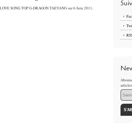
Sui
NG ,LOVE SONG TOP G-DRAGON TAEYANG sur 6 Juin 2011,
Fa
Twi
RS
New
Abonne
article
Email