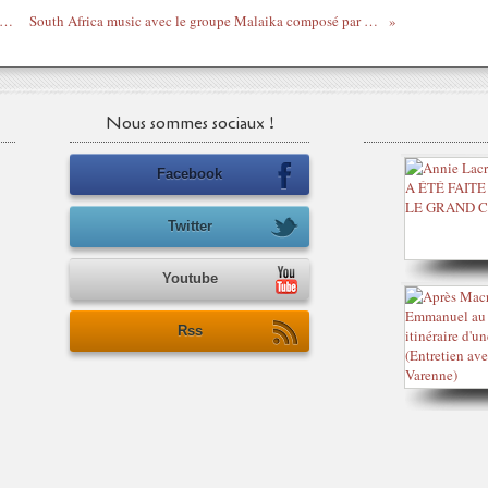
o Rutti sur le www.legrigriinternational.com - Laisse pas trainer ta soeur
South Africa music avec le groupe Malaika composé par Matshediso Florence Mholo et Bongani Kevin Nchang
Nous sommes sociaux !
Facebook
Twitter
Youtube
Rss