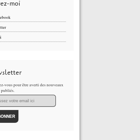
vez-moi
cebook
tter
S
sletter
z-vous pour être averti des nouveaux
s publiés.