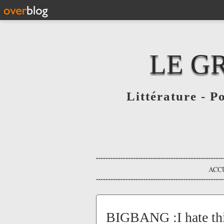
LE G
Littérature - P
ACC
BIGBANG :I hate thi