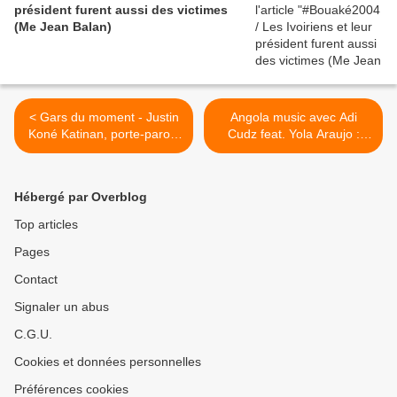
président furent aussi des victimes
(Me Jean Balan)
< Gars du moment - Justin
Angola music avec Adi
Koné Katinan, porte-parole
Cudz feat. Yola Araujo :
de Gbagbo, cauchemar de
Coisa doida >
Ouattara
Hébergé par Overblog
Top articles
Pages
Contact
Signaler un abus
C.G.U.
Cookies et données personnelles
Préférences cookies