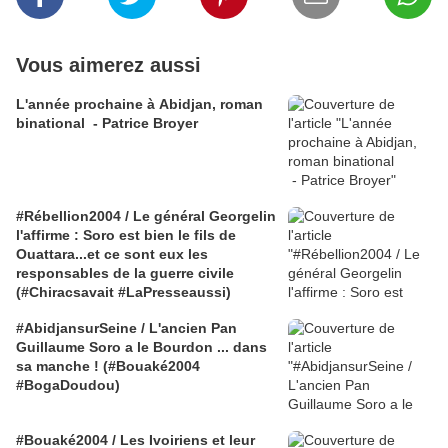
Vous aimerez aussi
L'année prochaine à Abidjan, roman
binational - Patrice Broyer
#Rébellion2004 / Le général Georgelin
l'affirme : Soro est bien le fils de
Ouattara...et ce sont eux les
responsables de la guerre civile
(#Chiracsavait #LaPresseaussi)
#AbidjansurSeine / L'ancien Pan
Guillaume Soro a le Bourdon ... dans
sa manche ! (#Bouaké2004
#BogaDoudou)
#Bouaké2004 / Les Ivoiriens et leur