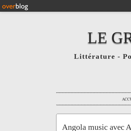
LE G
Littérature - P
ACC
Angola music avec Ad