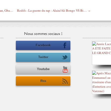
Bernard Houdin sur la VRA - Koné Katinan, Gbagbo, FPI - 29/08/2012
Redifs - La guerre du rap : Alain/Ali Bongo VS Big Dadis Kane Camara
Nous sommes sociaux !
Facebook
Twitter
Youtube
Rss