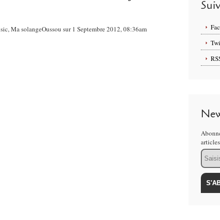
Sui
Fa
Music, Ma solangeOussou sur 1 Septembre 2012, 08:36am
Twi
RS
New
Abonne
article
Email