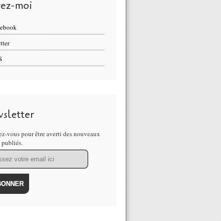
vez-moi
cebook
tter
S
sletter
z-vous pour être averti des nouveaux
s publiés.