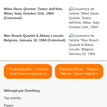
Miles Davis Quintet, Teatro dell'Arte,
Milan, Italy, October 11th, 1964
(Colorized)
Max Roach Quartet & Abbey Lincoln,
Belgium, January 10, 1964 (Colorized)
< Francophobie - L'écrivain
Ethiopian Music - Yitagesu
Erik Orsenna agressé à
Nibretu - Mene Yelgnal >
Kinshasa parce que
français "comme le Sarkozy
qui a chassé Gbagbo !"
Hébergé par Overblog
Top articles
Pages