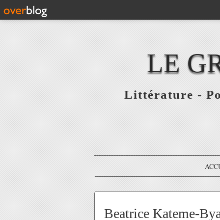
LE G
Littérature - P
ACC
Beatrice Kateme-Bya