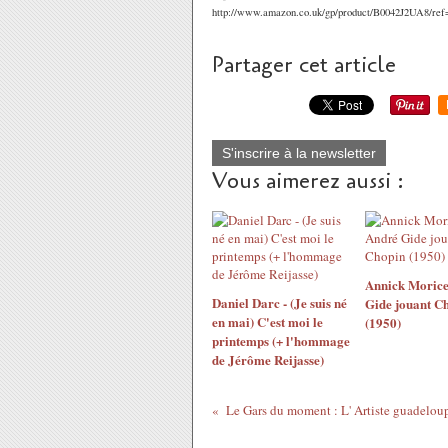
http://www.amazon.co.uk/gp/product/B0042J2UA8/re
Partager cet article
S'inscrire à la newsletter
Vous aimerez aussi :
Annick Morice
Daniel Darc - (Je suis né
Gide jouant C
en mai) C'est moi le
(1950)
printemps (+ l'hommage
de Jérôme Reijasse)