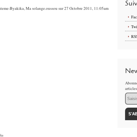
Sui
e Kateme-Byakika, Ma solange.oussou sur 27 Octobre 2011, 11:05am
Fa
Twi
RS
New
Abonne
article
Email
ika