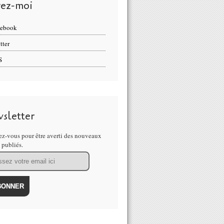
vez-moi
cebook
tter
S
sletter
z-vous pour être averti des nouveaux
s publiés.