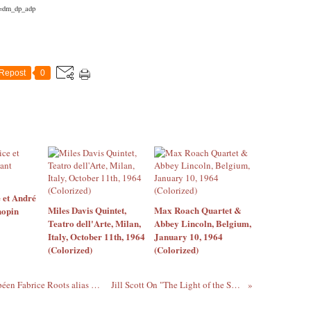
f=dm_dp_adp
Repost
0
 et André
Miles Davis Quintet,
Max Roach Quartet &
hopin
Teatro dell'Arte, Milan,
Abbey Lincoln, Belgium,
Italy, October 11th, 1964
January 10, 1964
(Colorized)
(Colorized)
Le Gars du moment : L' Artiste guadeloupéen Fabrice Roots alias Fa7
Jill Scott On "The Light of the Sun"