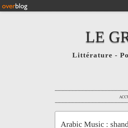
LE G
Littérature - P
ACC
Arabic Music : shand