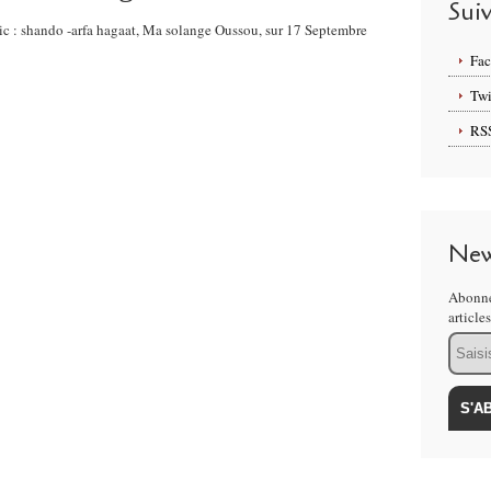
Sui
sic : shando -arfa hagaat, Ma solange Oussou, sur 17 Septembre
Fa
Twi
RS
New
Abonne
article
Email