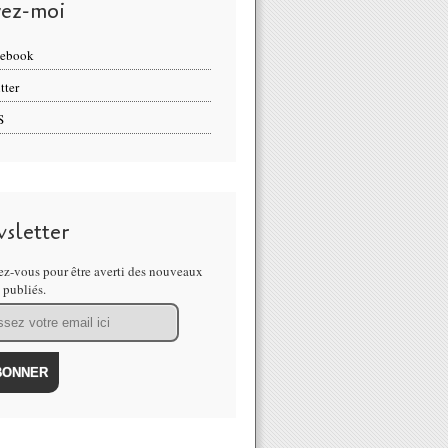
vez-moi
cebook
tter
S
sletter
z-vous pour être averti des nouveaux
s publiés.