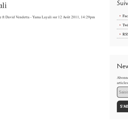
Sui
ali
Fa
be ft David Vendetta - Yama Layali sur 12 Août 2011, 14:29pm
Twi
RS
New
Abonne
article
Email