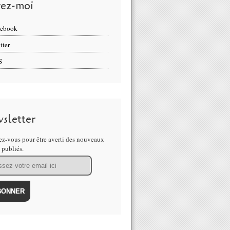
vez-moi
cebook
tter
S
sletter
z-vous pour être averti des nouveaux
s publiés.