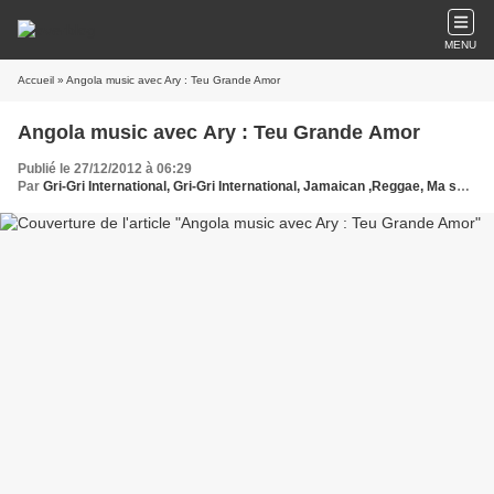
MENU
Accueil
» Angola music avec Ary : Teu Grande Amor
Angola music avec Ary : Teu Grande Amor
Publié le 27/12/2012 à 06:29
Par
Gri-Gri International, Gri-Gri International, Jamaican ,Reggae, Ma solange oussou, New York, Blues, France, Love Paris, Music, Afrique, Sony, Hollywood, Angola, Europe