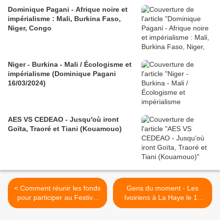
Dominique Pagani - Afrique noire et
impérialisme : Mali, Burkina Faso,
Niger, Congo
Niger - Burkina - Mali / Écologisme et
impérialisme (Dominique Pagani
16/03/2024)
AES VS CEDEAO - Jusqu'où iront
Goïta, Traoré et Tiani (Kouamouo)
< Comment réunir les fonds
Gens du moment - Les
pour participer au Festival
Ivoiriens à La Haye le 18
d'Avignon ? - 3 questions à
juin - Par Raphael Dieye >
Maïmouna Coulibaly au