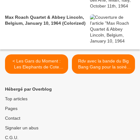
Max Roach Quartet & Abbey Lincoln,
Belgium, January 10, 1964 (Colorized)
< Les Gars du Moment :
Rdv avec la bande du Big
Les Elephants de Cote
Bang Gang pour la soirée
d'ivoire ...
underground de XULY.BËt
FUNKIN'CLUB à la
Bellevilloise >
Hébergé par Overblog
Top articles
Pages
Contact
Signaler un abus
C.G.U.