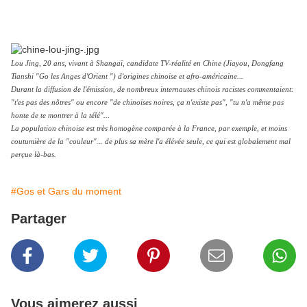
Lou Jing, 20 ans, vivant à Shangaï, candidate TV-réalité en Chine (Jiayou, Dongfang
Tianshi "Go les Anges d'Orient ") d'origines chinoise et afro-américaine...
Durant la diffusion de l'émission, de nombreux internautes chinois racistes commentaient:
"t'es pas des nôtres" ou encore "de chinoises noires, ça n'existe pas", "tu n'a même pas
honte de te montrer à la télé"...
La population chinoise est très homogène comparée à la France, par exemple, et moins
coutumière de la "couleur"... de plus sa mère l'a élévée seule, ce qui est globalement mal
perçue là-bas.
#Gos et Gars du moment
Partager
Vous aimerez aussi