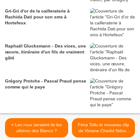
Gri-Gri d'or de la cailleraterie à
Rachida Dati pour son sms à
Hortefeux
Raphaël Glucksmann - Des vices, une
œuvre, itinéraire d'un fils de vraiment
gâté
Grégory Protche - Pascal Praud pense
comme qui le paye
< Les roux seraient-ils les
Fima Tollu le nouveau clip
albinos des Blancs ?
de Viviane Chedid Ndour,
Produit par Bouba Ndour et