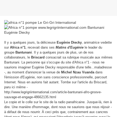
Il y a quelques jours, la délicieuse
Eugénie Diecky
, animatrice vedette
sur
Africa n°1
, recevait dans ses
Matins d'Eugénie
le leader du
groupe
Bantunani
. Il y a quelques jours de plus, un de nos
collaborateurs, le
Briscard
consacrait sa rubrique musicale aux mêmes
Bantunani. La personne qui s'occupe du site d'Africa n°1 - nous ne
saurions imaginer Eugénie Diecky responsable d'une telle...maladresse
-, au moment d'annoncer la venue de
Michel Nzau Vuanda
dans
l'émission d'Eugénie, non sans conscience professionnelle, parcourt
Internet. Nous en aurions fait autant. Tombe sur l'article du Briscard,
paru ici même -
http://www.legrigriinternational.com/article-bantunani-afro-groove-
sauvage-et-engage-48662135.html
Le copie et le colle sur le site de la radio panafricaine. Jusque-là, rien à
dire. Une manière d'hommage, dont nous ne saurions que nous réjouir -
à défaut de nous nourrir. À ceci près que, contrairement aux cancres
(dont nous fûmes), qui poussaient l'étourderie jusqu'à recopier
aussi
le