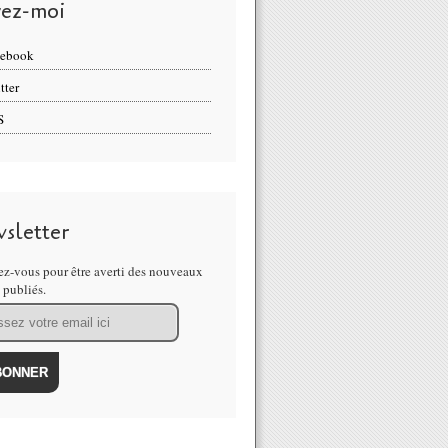
vez-moi
cebook
tter
S
sletter
z-vous pour être averti des nouveaux
s publiés.