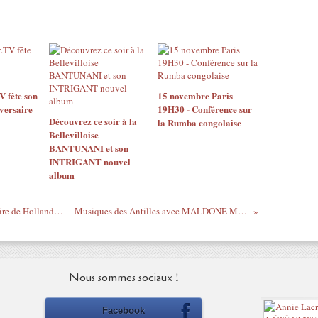
 fête son
15 novembre Paris
versaire
19H30 - Conférence sur
Découvrez ce soir à la
la Rumba congolaise
Bellevilloise
BANTUNANI et son
INTRIGANT nouvel
album
6 mai - Ouattara ne reconnaît pas la victoire de Hollande, le fait arrêter et installe Sarkozy à l'Élysée
Musiques des Antilles avec MALDONE MSAY : Nou Dé "version troubadour"
Nous sommes sociaux !
Facebook