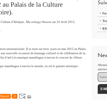
Sui
2 au Palais de la Culture
ire).
Fa
Twi
la Culture d’Abidjan , Ma solange Oussou sur 24 Avril 2012,
RS
e
on internationale. Il se tient sur trois jours en mai 2012 au Palais
 une nouvelle occasion de brassage culturel et de célébration de la
New
 clin d’œil à la musique mandingue à travers le concert de clôture
Abonne
que mandingue à travers le monde, en est le parrain artistique.
article
Email
Repost
0