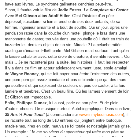
bave aux lèvres. Le syndrome galinettes cendrées peut-être...
Sinon, il faudra voir le film de
Jodie Foster
,
Le Complexe du Castor
.
Avec
Mel Gibson alias Adolf Hitler
. C'est l'histoire d'un père
dépressif, suicidaire, si loin si proche de ses deux enfants, de sa
femme, ingénieur aimante et à bout de souffle. Qui un jour, après une
pendaison ratée dans la douche d'un motel, plonge le bras dans une
marionnette de castor, trouvée dans une poubelle où il était en train de
bazarder les derniers objets de sa vie. Miracle ? La peluche mitée,
cradingue s'incarne. Elle/Il parle. Mel Gibson refait surface. Tant qu'on
le laisse cohabiter avec cette drôle de créature, il semble revivre... Oui
mais... Je ne raconterai pas la suite, les histoires, il faut les respecter.
Il y a dans ce film un acteur adolescent vraiment juste, sosie amaigri
de
Wayne Rooney
, qui se fait payer pour écrire l'existence des autres,
une pom pom girl assez bandante et pas si blonde que ça, des murs
qui souffrent et qui explosent de couleurs et puis ce castor, à la fois
lumière et ténèbres. C'est un beau film. Où les larmes viennent de loin.
Et Gibson est impeccable.
Enfin,
Philippe Dumez
, lui aussi, parle de son père. Et de plein
d'autres choses. De musique surtout. Autobiographique. Dans son livre,
39 Ans ½ Pour Tous
” (à commander sur
www.inmybedmusic.com
), il
se raconte tout au long de 510 entrées qui jonglent entre loufoque,
madeleines, rires en coin, mauvaise foi totale et nostalgie jamais grise.
Un exemple :
“Je me souviens du spectateur qui traite mon père de