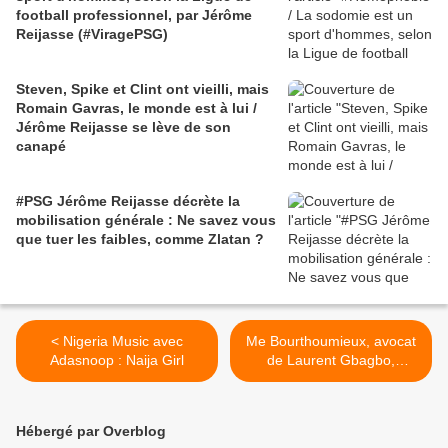
football professionnel, par Jérôme
Reijasse (#ViragePSG)
Steven, Spike et Clint ont vieilli, mais
Romain Gavras, le monde est à lui /
Jérôme Reijasse se lève de son
canapé
#PSG Jérôme Reijasse décrète la
mobilisation générale : Ne savez vous
que tuer les faibles, comme Zlatan ?
< Nigeria Music avec
Me Bourthoumieux, avocat
Adasnoop : Naija Girl
de Laurent Gbagbo,
raconte leur 1ère entrevue
le 26 mai >
Hébergé par Overblog