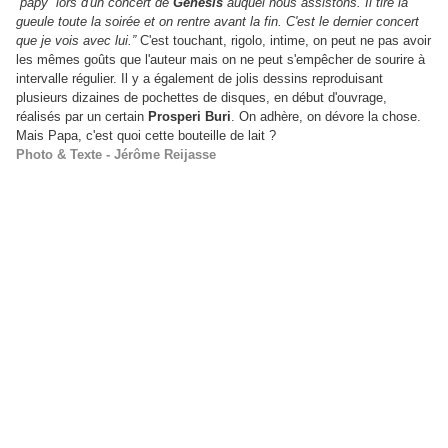
“papy” lors d'un concert de
Genesis
auquel nous assistons. Il tire la
gueule toute la soirée et on rentre avant la fin. C'est le dernier concert
que je vois avec lui.”
C'est touchant, rigolo, intime, on peut ne pas avoir
les mêmes goûts que l'auteur mais on ne peut s'empêcher de sourire à
intervalle régulier. Il y a également de jolis dessins reproduisant
plusieurs dizaines de pochettes de disques, en début d'ouvrage,
réalisés par un certain
Prosperi Buri
. On adhère, on dévore la chose.
Mais Papa, c'est quoi cette bouteille de lait ?
Photo & Texte - Jérôme Reijasse