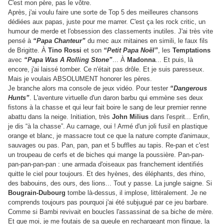
C'est mon père, pas le vôtre.
Après, j'ai voulu faire une sorte de Top 5 des meilleures chansons
dédiées aux papas, juste pour me marrer. C'est ça les rock critic, un
humour de merde et l'obsession des classements inutiles. J'ai très vite
pensé à
“Papa Chanteur”
du mec aux mitaines en simili, le faux fils
de Brigitte. À
Tino Rossi
et son
“Petit Papa Noël”
, les
Temptations
avec
“Papa Was A Rolling Stone”
... À
Madonna
... Et puis, là
encore, j'ai laissé tomber. Ce n'était pas drôle. Et je suis paresseux.
Mais je voulais ABSOLUMENT honorer les pères.
Je branche alors ma console de jeux vidéo. Pour tester
“Dangerous
Hunts”
. L'aventure virtuelle d'un daron barbu qui emmène ses deux
fistons à la chasse et qui leur fait boire le sang de leur premier renne
abattu dans la neige. Initiation, très
John Milius
dans l'esprit... Enfin,
je dis “à la chasse”. Au carnage, oui ! Armé d'un joli fusil en plastique
orange et blanc, je massacre tout ce que la nature compte d'animaux,
sauvages ou pas. Pan, pan, pan et 5 buffles au tapis. Re-pan et c'est
un troupeau de cerfs et de biches qui mange la poussière. Pan-pan-
pan-pan-pan-pan : une armada d'oiseaux pas franchement identifiés
quitte le ciel pour toujours. Et des hyènes, des éléphants, des rhino,
des babouins, des ours, des lions... Tout y passe. La jungle saigne. Si
Bougrain-Dubourg
tombe là-dessus, il implose, littéralement. Je ne
comprends toujours pas pourquoi j'ai été subjugué par ce jeu barbare.
Comme si Bambi revivait en boucles l'assassinat de sa biche de mère.
Et que moi, je me foutais de sa gueule en rechargeant mon flingue, la