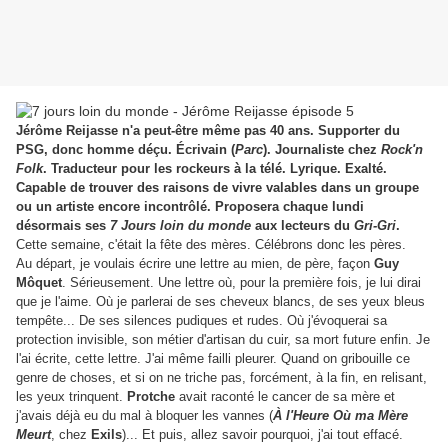
Jérôme Reijasse n'a peut-être même pas 40 ans. Supporter du
PSG, donc homme déçu. Écrivain (
Parc
). Journaliste chez
Rock'n
Folk
. Traducteur pour les rockeurs à la télé. Lyrique. Exalté.
Capable de trouver des raisons de vivre valables dans un groupe
ou un artiste encore incontrôlé. Proposera chaque lundi
désormais ses
7 Jours loin du monde
aux lecteurs du
Gri-Gri
.
Cette semaine, c'était la fête des mères. Célébrons donc les pères.
Au départ, je voulais écrire une lettre au mien, de père, façon
Guy
Môquet
. Sérieusement. Une lettre où, pour la première fois, je lui dirai
que je l'aime. Où je parlerai de ses cheveux blancs, de ses yeux bleus
tempête... De ses silences pudiques et rudes. Où j'évoquerai sa
protection invisible, son métier d'artisan du cuir, sa mort future enfin. Je
l'ai écrite, cette lettre. J'ai même failli pleurer. Quand on gribouille ce
genre de choses, et si on ne triche pas, forcément, à la fin, en relisant,
les yeux trinquent.
Protche
avait raconté le cancer de sa mère et
j'avais déjà eu du mal à bloquer les vannes (
À l'Heure Où ma Mère
Meurt
, chez
Exils
)... Et puis, allez savoir pourquoi, j'ai tout effacé.