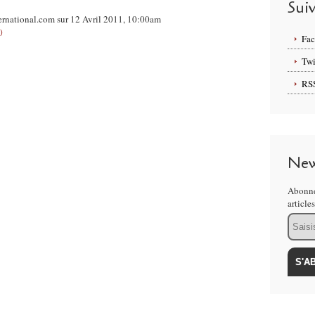
Sui
ernational.com sur 12 Avril 2011, 10:00am
0
Fa
Twi
RS
New
Abonne
article
Email