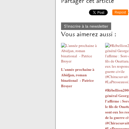
Partager cet article
Repost
S'inscrire à la newsletter
Vous aimerez aussi :
L'année prochaine à
Abidjan, roman
binational - Patrice
Broyer
#Rébellion200
général Georg
l'affirme : Sor
le fils de Ouatt
sont eux les re
de la guerre ci
(#Chiracsavait
#LaPresseauss