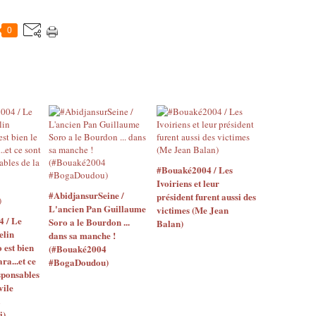
0
#Bouaké2004 / Les
Ivoiriens et leur
#AbidjansurSeine /
président furent aussi des
L'ancien Pan Guillaume
victimes (Me Jean
4 / Le
Soro a le Bourdon ...
Balan)
elin
dans sa manche !
o est bien
(#Bouaké2004
ara...et ce
#BogaDoudou)
sponsables
vile
i)