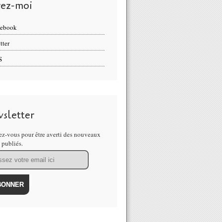
vez-moi
cebook
tter
S
sletter
z-vous pour être averti des nouveaux
s publiés.