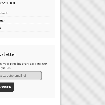
vez-moi
cebook
tter
S
sletter
z-vous pour être averti des nouveaux
s publiés.