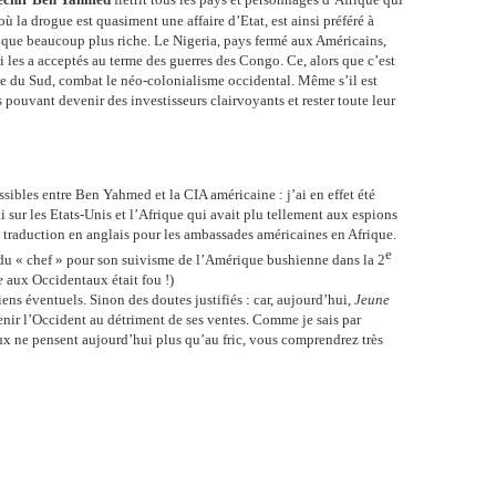
 la drogue est quasiment une affaire d’Etat, est ainsi préféré à
que beaucoup plus riche. Le Nigeria, pays fermé aux Américains,
les a acceptés au terme des guerres des Congo. Ce, alors que c’est
ue du Sud, combat le néo-colonialisme occidental. Même s’il est
ds pouvant devenir des investisseurs clairvoyants et rester toute leur
ssibles entre Ben Yahmed et la CIA américaine : j’ai en effet été
ai sur les Etats-Unis et l’Afrique qui avait plu tellement aux espions
traduction en anglais pour les ambassades américaines en Afrique.
e
e du « chef » pour son suivisme de l’Amérique bushienne dans la 2
e
aux Occidentaux était fou !)
ens éventuels. Sinon des doutes justifiés : car, aujourd’hui,
Jeune
nir l’Occident au détriment de ses ventes. Comme je sais par
aux ne pensent aujourd’hui plus qu’au fric, vous comprendrez très