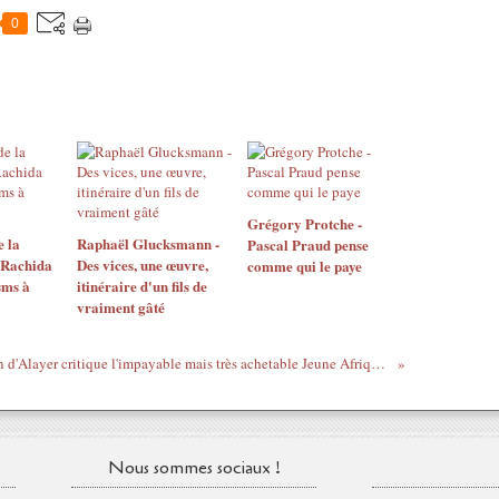
0
Grégory Protche -
e la
Raphaël Glucksmann -
Pascal Praud pense
à Rachida
Des vices, une œuvre,
comme qui le paye
sms à
itinéraire d'un fils de
vraiment gâté
Christian d'Alayer critique l'impayable mais très achetable Jeune Afrique, part 2
Nous sommes sociaux !