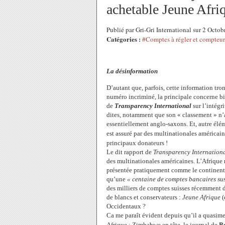
achetable Jeune Afriq
Publié par Gri-Gri International sur 2 Oct
Catégories :
#Comptes à régler et compteurs
La désinformation
D’autant que, parfois, cette information tro
numéro incriminé, la principale concerne bie
de
Transparency International
sur l’intégr
dites, notamment que son « classement » n’a 
essentiellement anglo-saxons. Et, autre élé
est assuré par des multinationales américain
principaux donateurs !
Le dit rapport de
Transparency Internation
des multinationales américaines. L’Afrique n
présentée pratiquement comme le continent p
qu’une
« centaine de comptes bancaires sus
des milliers de comptes suisses récemment d
de blancs et conservateurs :
Jeune Afrique
(
Occidentaux ?
Ca me paraît évident depuis qu’il a quasime
Afrique : Zimbabwe en tête, le journal de
B