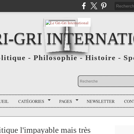
RI-GRI INTERNAT
olitique - Philosophie - Histoire - S
UEIL
CATÉGORIES
PAGES
NEWSLETTER
CON
itique l'impayable mais très