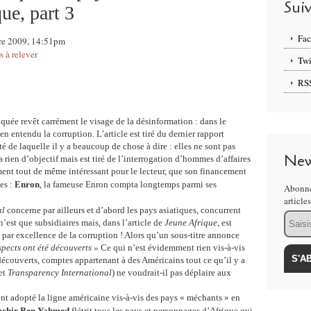
Sui
ue, part 3
Fa
obre 2009, 14:51pm
 à relever
Twi
RS
nquée revêt carrément le visage de la désinformation : dans le
n entendu la corruption. L’article est tiré du dernier rapport
ité de laquelle il y a beaucoup de chose à dire : elles ne sont pas
New
rien d’objectif mais est tiré de l’interrogation d’hommes d’affaires
ment tout de même intéressant pour le lecteur, que son financement
es :
Enron
, la fameuse Enron compta longtemps parmi ses
Abonne
article
al
concerne par ailleurs et d’abord les pays asiatiques, concurrent
Email
’est que subsidiaires mais, dans l’article de
Jeune Afrique
, est
ar excellence de la corruption ! Alors qu’un sous-titre annonce
pects ont été découverts »
Ce qui n’est évidemment rien vis-à-vis
écouverts, comptes appartenant à des Américains tout ce qu’il y a
et
Transparency International
) ne voudrait-il pas déplaire aux
nt adopté la ligne américaine vis-à-vis des pays « méchants » en
echir Ben Yahmed
flétrit tous les pays et personnages d’Afrique qui