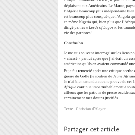
déplaisent aux Américains. Le Maroc, pays où
l’Algérie beaucoup plus indépendante bien 
est beaucoup plus conspué que l’Angola qui 
ce même Nigeria qui, bien plus que l’Afriq
dirigé par les
« Lords of Lagos »
, les truan
vie des patriotes !
Conclusion
Je me suis souvent interrogé sur les liens po
« chassé » par lui après que j’ai écrit un ess
américains qu’ils en avaient commandé une 
Et je fus remercié après une critique acerb
guerre du Golfe (le soutien de
Jeune Afriqu
Je n’ai bien entendu aucune preuve de ces li
Afrique
continue imperturbablement à soute
ailleurs que les patrons de presse occident
certainement mes doutes justifiés…
Texte - Christian d'Alayer
Partager cet article