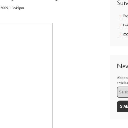
Sui
ût 2009, 13:45pm
Fa
Twi
RS
New
Abonne
article
Email