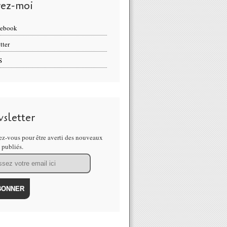
vez-moi
cebook
tter
S
sletter
z-vous pour être averti des nouveaux
s publiés.