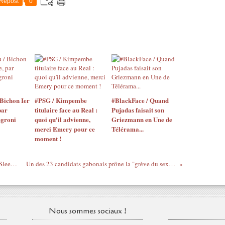
Repost
0
Bichon Ier
#PSG / Kimpembe
#BlackFace / Quand
par
titulaire face au Real :
Pujadas faisait son
egroni
quoi qu'il advienne,
Griezmann en Une de
merci Emery pour ce
Télérama...
moment !
Taniqua Bennet, directrice marketing de Sleek MakeUp, présente ses nouvelles gammes...
Un des 23 candidats gabonais prône la "grève du sexe" si ce n'est pas une femme qui gagne l'élection !
Nous sommes sociaux !