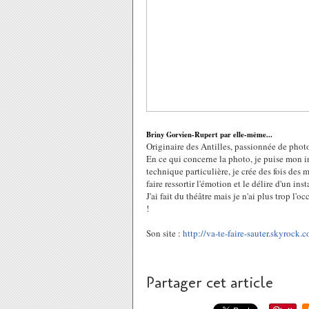
Briny Gorvien-Rupert par elle-même...
Originaire des Antilles, passionnée de pho
En ce qui concerne la photo, je puise mon i
technique particulière, je crée des fois des
faire ressortir l'émotion et le délire d'un inst
J'ai fait du théâtre mais je n'ai plus trop l
!
Son site :
http://va-te-faire-sauter.
skyrock.c
Partager cet article