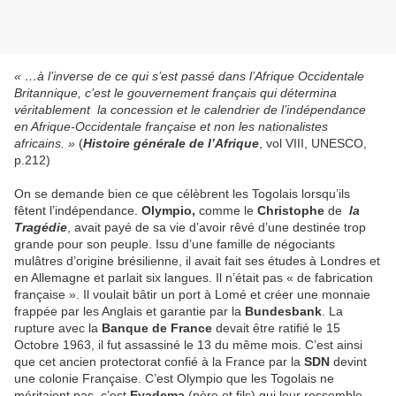
« …à l’inverse de ce qui s’est passé dans l’Afrique Occidentale
Britannique, c’est le gouvernement français qui détermina
véritablement la concession et le calendrier de l’indépendance
en Afrique-Occidentale française et non les nationalistes
africains. »
(
Histoire générale de l’Afrique
, vol VIII, UNESCO,
p.212)
On se demande bien ce que célèbrent les Togolais lorsqu’ils
fêtent l’indépendance.
Olympio,
comme le
Christophe
de
la
Tragédie
, avait payé de sa vie d’avoir rêvé d’une destinée trop
grande pour son peuple. Issu d’une famille de négociants
mulâtres d’origine brésilienne, il avait fait ses études à Londres et
en Allemagne et parlait six langues. Il n’était pas « de fabrication
française ». Il voulait bâtir un port à Lomé et créer une monnaie
frappée par les Anglais et garantie par la
Bundesbank
. La
rupture avec la
Banque de France
devait être ratifié le 15
Octobre 1963, il fut assassiné le 13 du même mois. C’est ainsi
que cet ancien protectorat confié à la France par la
SDN
devint
une colonie Française. C’est Olympio que les Togolais ne
méritaient pas, c’est
Eyadema
(père et fils) qui leur ressemble.