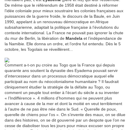
De même que le référendum de 1958 était destiné à réformer
l’idée coloniale pour mieux soustraire les colonies françaises aux
puissances de la guerre froide, le discours de la Baule, en Juin
1990, appelant à un renouveau démocratique en Afrique
subsaharienne, adaptait la politique française à l’évolutions du
contexte international. La France ne pouvait pas ignorer la chute
du mur de Berlin, la libération de
Mandela
et l’indépendance de
la Namibie. Elle donna un ordre, et l’ordre fut entendu. Dès le 5
octobre, les Togolais se réveillèrent...
Comment a-t-on pu croire au Togo que la France qui depuis
quarante ans soutient la dynastie des Eyadema pouvait servir
d’intercesseur dans un processus démocratique auquel elle
participait au nom du néocolonialisme humanitaire ? Il faudrait
cliniquement étudier la stratégie de la défaite au Togo, ou
comment un peuple tout entier à l’écart du siècle a su inventer
« l’Indifférence ». 4 millions d’hommes qui ne peuvent plus
avancer à cause de la mer et dont la moitié en veut terriblement
à l’autre de ne pas être née dans le Sud. « Querelle de poux,
querelle de chiens pour l’os ». On s’invente des maux, on se dilue
dans des histoires, on se dit gouverné par un despote que l’on ne
cesse de diaboliser tous les jours pour mieux excuser son propre