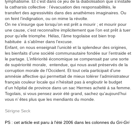
lymphatisme. Et c’est dans ce jeu de la diabolisation que s’installe
la catharsis collective : l’évacuation des responsabilités, le
transfert des agressivités dans des anathèmes imaginaires. Ou
on feint l’indignation, ou on mime la révolte.
On ne s’insurge que lorsqu’on est prêt a mourir ; et mourir pour
une cause, c’est reconnaître implicitement que l’on est prêt à tuer
pour qu’elle triomphe. Hélas, l’âme togolaise est bien trop
habituée á s’abîmer dans l’excuse.
Enfant, on nous enseignait l’unicité et la splendeur des origines,
les bienfaits d’une société communautaire fondée sur l’entraide et
le partage. L’infériorité économique se compensait par une sorte
de supériorité morale, entendue, qui nous avait préservés de la
corruption morale de l’Occident. Et tout cela participait d’une
amnésie affective qui permettait de mieux tolérer l’administrateur
français couleur locale qui n’hésitait pas à engloutir le budget
d’un hôpital de province dans un sac Hermes acheté á sa femme.
Togolais, si vous pensez avoir été grand, sachez qu'aujourd’hui
vous n’ êtes plus que les mendiants du monde.
Sérigne Seck
PS : cet article est paru à l'été 2006 dans les colonnes du
Gri-Gri