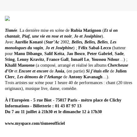
Tismée
.
La dernière mise en scène de
Rubia Matignon
(
Et si on
chantait
,
Piaf, une vie en rose et noir
,
Jo et Joséphine
).
Avec
Aurélie Konaté
(
Star’Ac
2002,
Belles, Belles, Belles
,
Les
monologues du vagin
,
Jo et Joséphine
) ;
Félix Sabal-Lecco
(batteur
pour
Manu Dibango
,
Salif Keita
,
Jao Bosco
,
Peter Gabriel
,
Sade
,
Sting
,
Lenny Kravitz
,
France Gall
,
Ismaël Lo
,
Youssou Ndour
…) ;
Khalil Maouene
(a composé, arrangé et réalisé les albums
Chercheuse
d’Or
et
Encore et encore
de
Assia
, (en partie)
Si j’étais elle
de
Julien
Clerc
,
Les démons de l’Arkange
de
Antony Kavanagh
…).
Trois artistes sur scène pour 1 heure 40 de performances : chant (20 titres
originaux), musique live, danse, comédie.
À l'Européen - 5 rue Biot - 75017 Paris - métro place de Clichy
Informations - Billetterie : 01 43 87 97 13
Du 7 au 11 juillet à 21h30 et le dimanche 12 à 17h30
www.myspace.com/tismeeofficiel