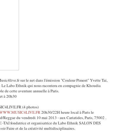
usic4live.fr sur le net dans l'émission "Couleur Piment" Yvette Tai,
 : Le Labo Ethnik qui nous racontera en compagnie de Khoudia
le de cette aventure annuelle à Paris.
net à 20h30
4LIVE.FR (4 photos)
WWW.MUSIC4LIVE.FR
20h30/22H heure local à Paris le
eggae du vendredi 10 mai 2013 - aux Cariatides, Paris, 75002 .
I fondatrice et organisatrice du Labo Ethnik SALON DES
aire et de la créativité multidisciplinaires.