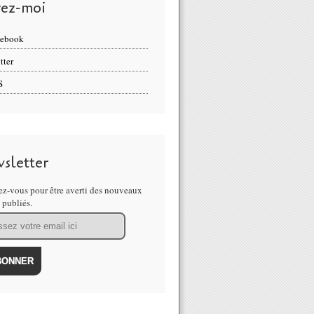
vez-moi
cebook
tter
S
sletter
z-vous pour être averti des nouveaux
s publiés.