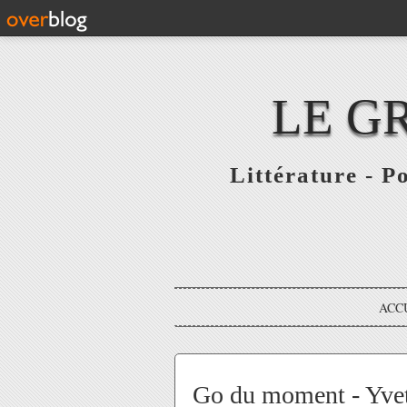
LE G
Littérature - P
ACC
Go du moment - Yvett