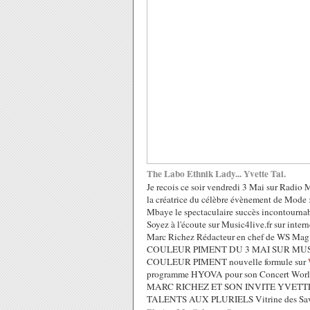
The Labo Ethnik Lady... Yvette Tai.
Je recois ce soir vendredi 3 Mai sur Radio M
la créatrice du célèbre évènement de Mode
Mbaye le spectaculaire su
ccès incontournab
Soyez à l'écoute sur Music4live.fr sur inter
Marc Richez Rédacteur en chef de WS Mag
COULEUR PIMENT DU 3 MAI SUR MUSIC
COULEUR PIMENT nouvelle formule sur
programme HYOVA pour son Concert World/R
MARC RICHEZ ET SON INVITE YVETTE -TA
TALENTS AUX PLURIELS Vitrine des Savoir F