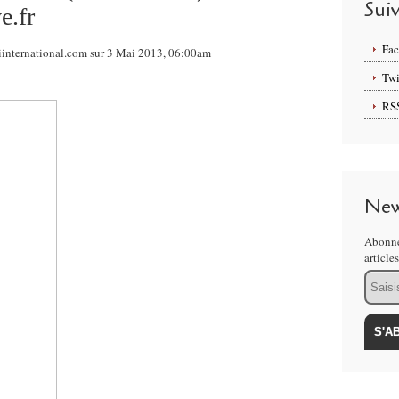
Sui
e.fr
Fa
iinternational.com sur 3 Mai 2013, 06:00am
Twi
RS
New
Abonne
article
Email