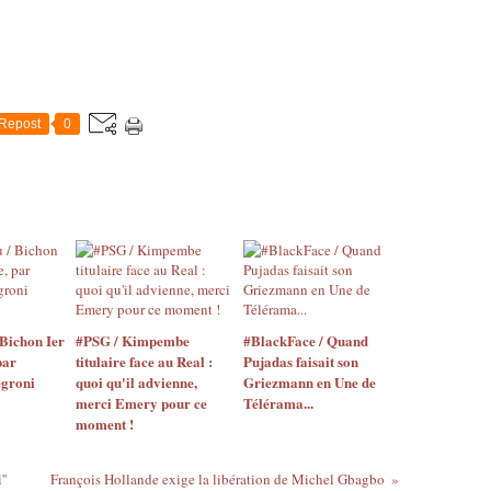
Repost
0
Bichon Ier
#PSG / Kimpembe
#BlackFace / Quand
par
titulaire face au Real :
Pujadas faisait son
egroni
quoi qu'il advienne,
Griezmann en Une de
merci Emery pour ce
Télérama...
moment !
'
François Hollande exige la libération de Michel Gbagbo