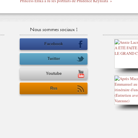
Princess Erika a lu les portraits de Prudence Keyniata
Nous sommes sociaux !
Facebook
Twitter
Youtube
Rss