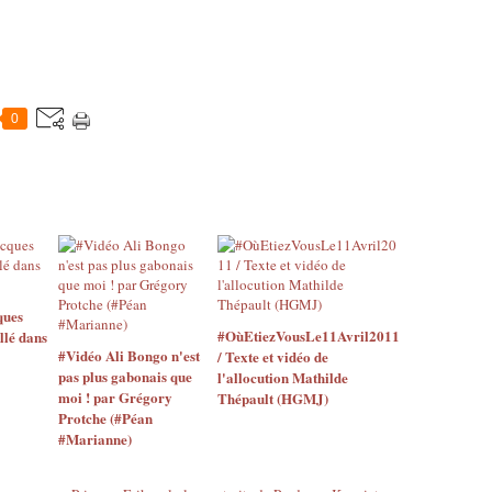
0
ques
#OùEtiezVousLe11Avril2011
llé dans
#Vidéo Ali Bongo n'est
/ Texte et vidéo de
pas plus gabonais que
l'allocution Mathilde
moi ! par Grégory
Thépault (HGMJ)
Protche (#Péan
#Marianne)