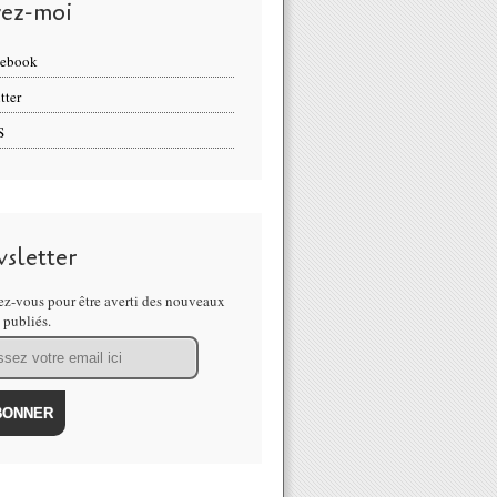
vez-moi
cebook
tter
S
sletter
z-vous pour être averti des nouveaux
s publiés.