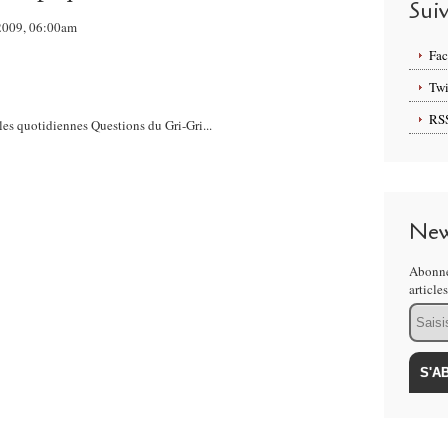
Sui
l 2009, 06:00am
Fa
Twi
RS
es quotidiennes Questions du Gri-Gri...
New
Abonne
article
Email