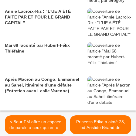
Annie Lacroix-Riz : "L'UE A ÉTÉ
FAITE PAR ET POUR LE GRAND
CAPITAL"
Mai 68 raconté par Hubert-Félix
Thiéfaine
Après Macron au Congo, Emmanuel
au Sahel, itinéraire d'une défaite
(Entretien avec Leslie Varenne)
< Beur FM offre un espace
Princess Erika a aimé 28,
de parole à ceux qui en ont
bd Aristide Briand de
besoin
Patrick Besson >