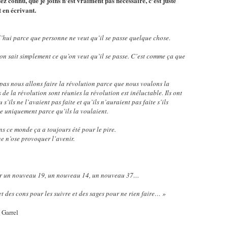
sez connu, que je joins n'est vraiment pas nécessaire, c'est juste
t en écrivant.
d’hui parce que personne ne veut qu’il se passe quelque chose.
 on sait simplement ce qu’on veut qu’il se passe. C’est comme ça que
pas nous allons faire la révolution parce que nous voulons la
s de la révolution sont réunies la révolution est inéluctable. Ils ont
 s’ils ne l’avaient pas faite et qu’ils n’auraient pas faite s’ils
le uniquement parce qu’ils la voulaient.
 ce monde ça a toujours été pour le pire.
e n’ose provoquer l’avenir.
uer un nouveau 19, un nouveau 14, un nouveau 37…
t des cons pour les suivre et des sages pour ne rien faire… »
 Garrel