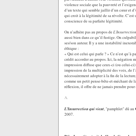
violence sociale que la pauvreté et l’exigen
d’un texte qui semble jaillir d’un cœur et d’u
qui croit à la légitimité de sa révolte. C’est
conscience de sa parfaite légitimité.
On n’adhère pas au propos de
L’Insurrection
aussi bien dans ce qu’il fustige. On culpabi
ses/son auteur. Il y a une instabilité inexora
éthique :
« Qui est celui qui parle ? » Ce n’est qu’à pa
crédit accorder au propos. Ici, la négation
impression diffuse que ceux-ci (ou celui-ci) 
impression de la multiplicité des voix, de l
nécessairement adopter à la fin de la lectur
comme un petit pense-bête-et-méchant de la r
réflexion, il offre de ne jamais prendre pour
A.
L’Insurrection qui vient
, "pamphlet" dû au
2007.