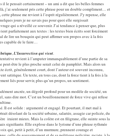
 il le pensait certainement – un ami a dit que les belles femmes
-là, j’ai seulement pris cette phrase pour un double compliment… et
cette phrase me revient à l’esprit régulièrement. J’y repense, elle
quelques jours je ne savais pas pour quoi elle surgissait
rage qui a réveillé ce souvenir. J’ai tendance à penser que, plus
ient parfaitement aux textes : les textes bien écrits sont forcément
 mal de lire un bouquin qui peut affirmer son propos avec à la fois
 es capable de le faire…
abrique
,
L’Insurrection qui vient
.
 tentative revient à l’amputer immanquablement d’une partie de sa
peut-être le plus proche serait celui de pamphlet. Mais alors un
xte écrit, généralement court, dont l’auteur est souvent inconnu,
ent satirique. Un texte, en tous cas, dont la force tient à la fois à la
ement liés pour servir, plus qu’un propos, un sentiment.
fondément ancrée, un dégoût profond pour un modèle de société, un
uel, sans dire mot. C’est un bouillonnement de force vive qui refuse
 ultime.
gné. Il est solide : argumenté et engagé. Et pourtant, il met mal à
trait désolant de la société urbaine, salariée, assagie car policée, du
lère iraient mieux. Mais la colère est en filigrane, elle suinte sous la
is signifiante. Elle explose dans le lyrisme d’une phrase rythmée
voix qui, petit à petit, d’un murmure, prennent courage et
nne, celle du gouvernement et de sa politique policière, raciste, à la