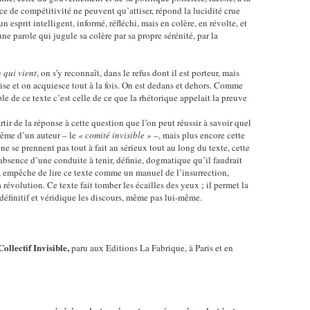
ce de compétitivité ne peuvent qu’attiser, répond la lucidité crue
n esprit intelligent, informé, réfléchi, mais en colère, en révolte, et
 une parole qui jugule sa colère par sa propre sérénité, par la
 qui vient
, on s’y reconnaît, dans le refus dont il est porteur, mais
lise et on acquiesce tout à la fois. On est dedans et dehors. Comme
ble de ce texte c’est celle de ce que la rhétorique appelait la preuve
rtir de la réponse à cette question que l’on peut réussir à savoir quel
 même d’un auteur – le
« comité invisible »
–, mais plus encore cette
ne se prennent pas tout à fait au sérieux tout au long du texte, cette
’absence d’une conduite à tenir, définie, dogmatique qu’il faudrait
e, empêche de lire ce texte comme un manuel de l’insurrection,
évolution. Ce texte fait tomber les écailles des yeux ; il permet la
 définitif et véridique les discours, même pas lui-même.
Collectif Invisible,
paru aux Editions La Fabrique, à Paris et en