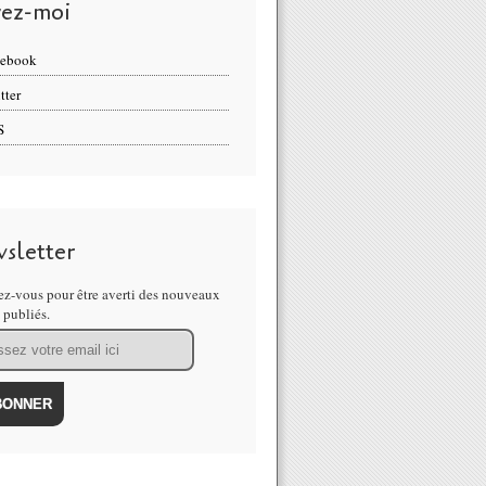
vez-moi
cebook
tter
S
sletter
z-vous pour être averti des nouveaux
s publiés.