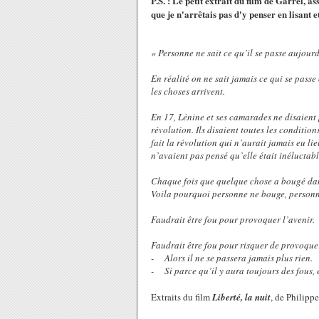
P.S. : Le petit extrait du film de Garrel, as
que je n'arrêtais pas d'y penser en lisant e
« Personne ne sait ce qu’il se passe aujour
En réalité on ne sait jamais ce qui se passe
les choses arrivent.
En 17, Lénine et ses camarades ne disaient 
révolution. Ils disaient toutes les condition
fait la révolution qui n’aurait jamais eu lieu
n’avaient pas pensé qu’elle était inéluctab
Chaque fois que quelque chose a bougé dans
Voila pourquoi personne ne bouge, personn
Faudrait être fou pour provoquer l’avenir.
Faudrait être fou pour risquer de provoq
- Alors il ne se passera jamais plus rien.
- Si parce qu’il y aura toujours des fous, e
Extraits du film
Liberté, la nuit
, de Philippe