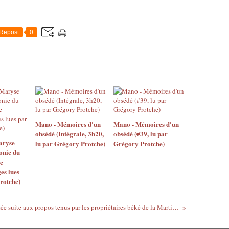
Repost
0
Mano - Mémoires d'un
Mano - Mémoires d'un
obsédé (Intégrale, 3h20,
obsédé (#39, lu par
aryse
lu par Grégory Protche)
Grégory Protche)
onie du
e
es lues
rotche)
Plainte déposée suite aux propos tenus par les propriétaires béké de la Martinique dans un reportage sur Canal + Antilles