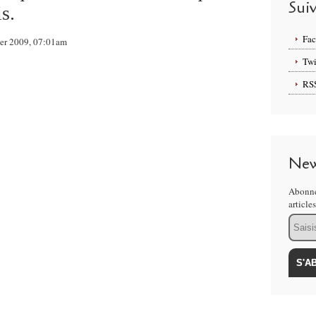
Sui
s.
Fa
rier 2009, 07:01am
Twi
RS
New
Abonne
article
Email