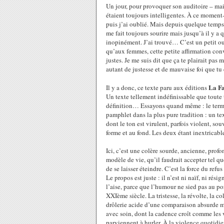
Un jour, pour provoquer son auditoire – mais
étaient toujours intelligentes. À ce moment
puis j’ai oublié. Mais depuis quelque temps, 
me fait toujours sourire mais jusqu’à il y a 
inopinément. J’ai trouvé… C’est un petit ouv
qu’aux femmes, cette petite affirmation conv
justes. Je me suis dit que ça te plairait pas
autant de justesse et de mauvaise foi que tu
La F
Il y a donc, ce texte paru aux éditions
Un texte tellement indéfinissable que toute
définition… Essayons quand même : le terme 
pamphlet dans la plus pure tradition : un te
dont le ton est virulent, parfois violent, souv
forme et au fond. Les deux étant inextricabl
Ici, c’est une colère sourde, ancienne, pro
modèle de vie, qu’il faudrait accepter tel q
de se laisser éteindre. C’est la force du refus
Le propos est juste : il n’est ni naïf, ni rési
l’aise, parce que l’humour ne sied pas au por
XXIème siècle. La tristesse, la révolte, la co
drôlerie acide d’une comparaison absurde ma
avec soin, dont la cadence croît comme les 
parviennent à hurler. À la violence quotidie