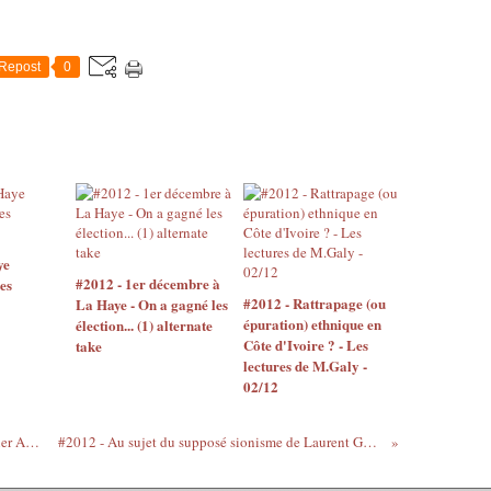
Repost
0
ye
#2012 - 1er décembre à
es
#2012 - Rattrapage (ou
La Haye - On a gagné les
épuration) ethnique en
élection... (1) alternate
Côte d'Ivoire ? - Les
take
lectures de M.Galy -
02/12
#2012 - Princess Erika a apprécié le dernier Angot - 28/09
#2012 - Au sujet du supposé sionisme de Laurent Gbagbo - 05/10