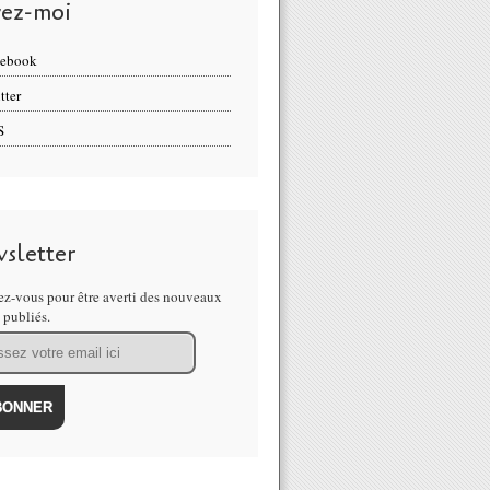
vez-moi
cebook
tter
S
sletter
z-vous pour être averti des nouveaux
s publiés.