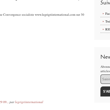
Sui
Fa
he Convergence socialiste www.legrigriinternational.com sur 30
Twi
RS
New
Abonne
article
Email
9 09...
par
legrigriinternational