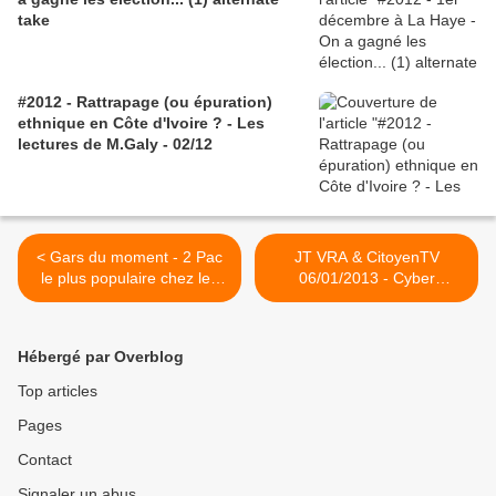
take
#2012 - Rattrapage (ou épuration)
ethnique en Côte d'Ivoire ? - Les
lectures de M.Galy - 02/12
< Gars du moment - 2 Pac
JT VRA & CitoyenTV
le plus populaire chez les
06/01/2013 - Cyber
taulards - photo de Rihanna
activisme/Konaté Navigué
(JFpi)/CFA/Histoire
africaine/Mali/Nigéria/Syrie/
Hébergé par Overblog
Australie >
Top articles
Pages
Contact
Signaler un abus