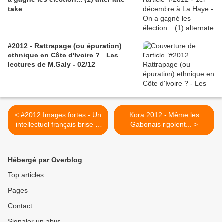
take
#2012 - Rattrapage (ou épuration)
ethnique en Côte d'Ivoire ? - Les
lectures de M.Galy - 02/12
< #2012 Images fortes - Un
Kora 2012 - Même les
intellectuel français brise le
Gabonais rigolent... >
tabou Gbagbo à la télé
française - 8/05/2012
Hébergé par Overblog
Top articles
Pages
Contact
Signaler un abus