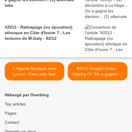
take
#2012 - Rattrapage (ou épuration)
ethnique en Côte d'Ivoire ? - Les
lectures de M.Galy - 02/12
< Nigeria Musique avec
#2012 Images fortes -
Lynxxx : Fine Lady feat.
Making Of "On a gagné les
Wizkid
élections..." - Dédicace au
Président Bibi Seck -
9/03/2012 >
Hébergé par Overblog
Top articles
Pages
Contact
Signaler un abus